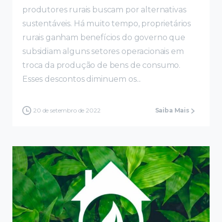
produtores rurais buscam por alternativas
sustentáveis. Há muito tempo, proprietários
rurais ganham benefícios do governo que
subsidiam alguns setores operacionais em
troca da produção de bens de consumo.
Esses descontos diminuem os...
20 de setembro de 2022
Saiba Mais