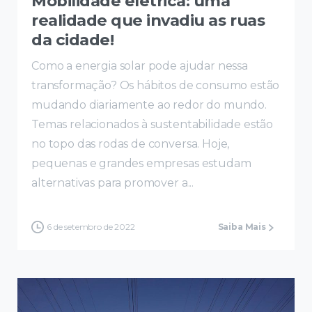
Mobilidade elétrica: uma
realidade que invadiu as ruas
da cidade!
Como a energia solar pode ajudar nessa
transformação? Os hábitos de consumo estão
mudando diariamente ao redor do mundo.
Temas relacionados à sustentabilidade estão
no topo das rodas de conversa. Hoje,
pequenas e grandes empresas estudam
alternativas para promover a...
6 de setembro de 2022
Saiba Mais