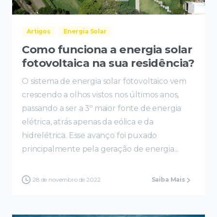
Artigos
Energia Solar
Como funciona a energia solar
fotovoltaica na sua residência?
O sistema de energia solar fotovoltaico vem
crescendo a olhos vistos nos últimos anos,
passando a ser a 3º maior fonte de energia
elétrica, atrás apenas da eólica e da
hidrelétrica. Esse avanço foi puxado
principalmente pela geração de energia...
28 de novembro de 2022
Saiba Mais