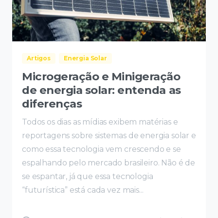
Artigos
Energia Solar
Microgeração e Minigeração
de energia solar: entenda as
diferenças
Todos os dias as mídias exibem matérias e
reportagens sobre sistemas de energia solar e
como essa tecnologia vem crescendo e se
espalhando pelo mercado brasileiro. Não é de
se espantar, já que essa tecnologia
“futurística” está cada vez mais...