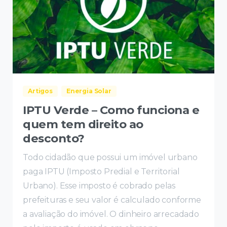
Artigos
Energia Solar
IPTU Verde – Como funciona e
quem tem direito ao
desconto?
Todo cidadão que possui um imóvel urbano
paga IPTU (Imposto Predial e Territorial
Urbano). Esse imposto é cobrado pelas
prefeituras e seu valor é calculado conforme
a avaliação do imóvel. O dinheiro arrecadado