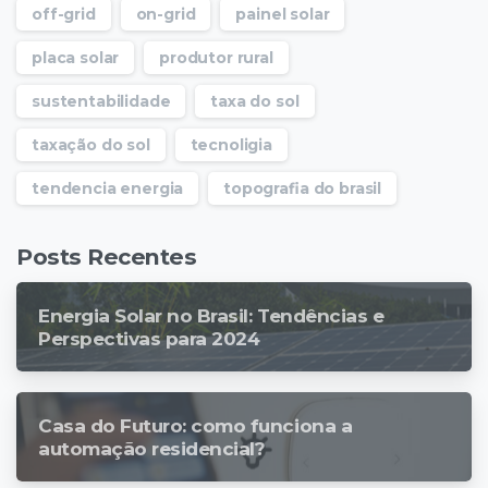
off-grid
on-grid
painel solar
placa solar
produtor rural
sustentabilidade
taxa do sol
taxação do sol
tecnoligia
tendencia energia
topografia do brasil
Posts Recentes
Energia Solar no Brasil: Tendências e
Perspectivas para 2024
Casa do Futuro: como funciona a
automação residencial?