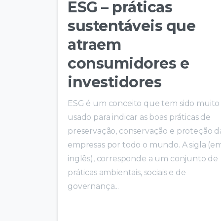
ESG – práticas
sustentáveis que
atraem
consumidores e
investidores
ESG é um conceito que tem sido muito
usado para indicar as boas práticas de
preservação, conservação e proteção d
empresas por todo o mundo. A sigla (e
inglês), corresponde a um conjunto de
práticas ambientais, sociais e de
governança...