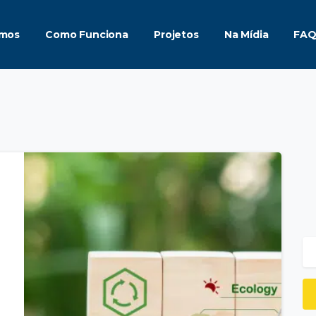
mos
Como Funciona
Projetos
Na Mídia
FA