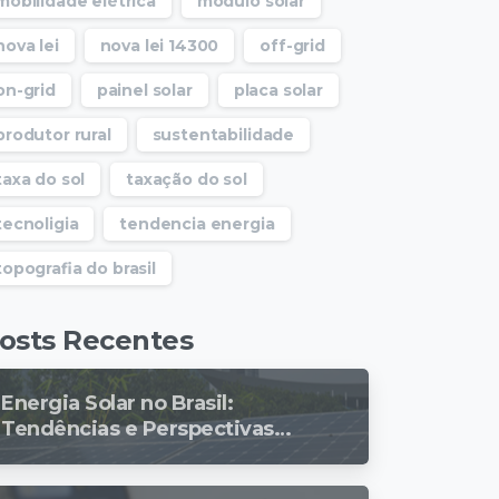
mobilidade elétrica
modulo solar
nova lei
nova lei 14300
off-grid
on-grid
painel solar
placa solar
produtor rural
sustentabilidade
taxa do sol
taxação do sol
tecnoligia
tendencia energia
topografia do brasil
osts Recentes
Energia Solar no Brasil:
Tendências e Perspectivas
para 2024