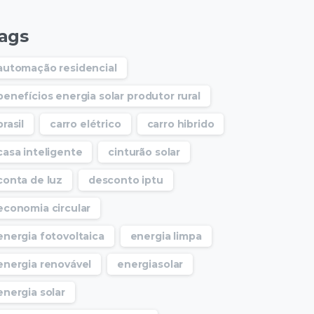
ags
automação residencial
benefícios energia solar produtor rural
brasil
carro elétrico
carro hibrido
casa inteligente
cinturão solar
conta de luz
desconto iptu
economia circular
energia fotovoltaica
energia limpa
energia renovável
energiasolar
energia solar