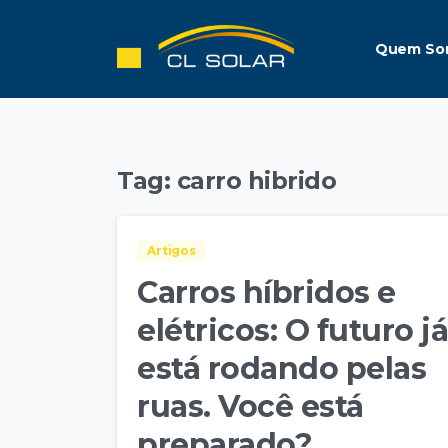
Quem So
Tag:
carro hibrido
Artigos
Carros híbridos e
elétricos: O futuro j
está rodando pelas
ruas. Você está
preparado?