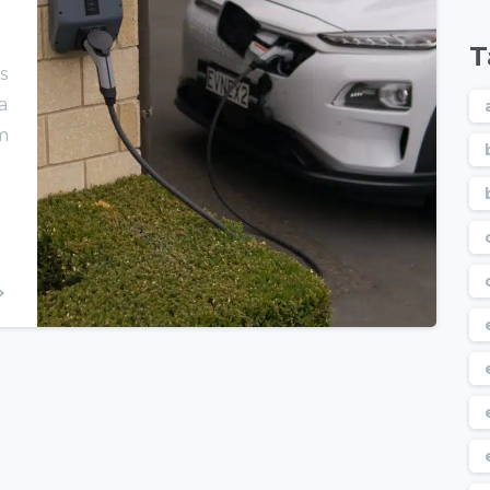
á
T
s
a
m