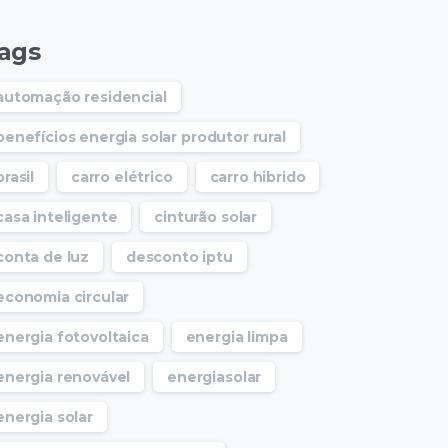
ags
automação residencial
benefícios energia solar produtor rural
brasil
carro elétrico
carro hibrido
casa inteligente
cinturão solar
conta de luz
desconto iptu
economia circular
energia fotovoltaica
energia limpa
energia renovável
energiasolar
energia solar