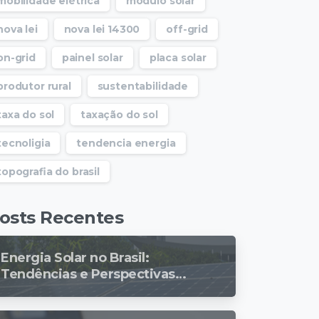
mobilidade elétrica
modulo solar
nova lei
nova lei 14300
off-grid
on-grid
painel solar
placa solar
produtor rural
sustentabilidade
taxa do sol
taxação do sol
tecnoligia
tendencia energia
topografia do brasil
osts Recentes
Energia Solar no Brasil:
Tendências e Perspectivas
para 2024