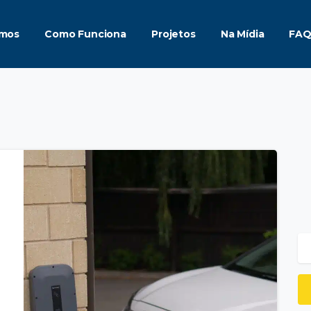
mos
Como Funciona
Projetos
Na Mídia
FA
á