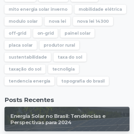
mito energia solar inverno
mobilidade elétrica
modulo solar
nova lei
nova lei 14300
off-grid
on-grid
painel solar
placa solar
produtor rural
sustentabilidade
taxa do sol
taxação do sol
tecnoligia
tendencia energia
topografia do brasil
Posts Recentes
Energia Solar no Brasil: Tendências e
Perspectivas para 2024